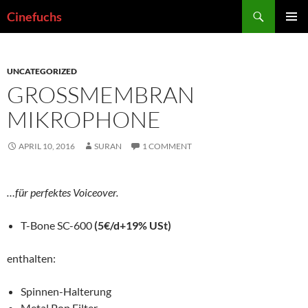
Skip
Search
Cinefuchs
to
PRIMAR
content
MENU
UNCATEGORIZED
GROSSMEMBRAN M
IKROPHONE
APRIL 10, 2016
SURAN
1 COMMENT
…für perfektes Voiceover.
T-Bone SC-600
(5€/d+19% USt)
enthalten:
Spinnen-Halterung
Metal Pop Filter