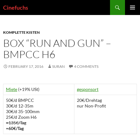
Skip
Search
Cinefuchs
to
PRIMAR
content
MENU
KOMPLETTE KISTEN
BOX “RUN AND GUN” –
BMPCC H6
FEBRUARY 17, 2016
SURAN
4 COMMENTS
Miete
(+19% USt)
gesponsort
50€/d BMPCC
20€/Drehtag
30€/d 12-35m
nur Non-Profit
30€/d 35-100mm
25€/d Zoom H6
=135€/Tag
=60€/Tag