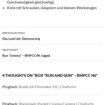
Geschwindigkeit gleichzeitig)
Kiste mit Schrauben, Adaptern und kleinen Werkzeugen
Post
PREVIOUS POST
navigation
Das Land der Dämmerung
NEXT POST
Box “cinema” – BMPCC4K rigged
4 THOUGHTS ON “BOX “RUN AND GUN” – BMPCC H6”
Pingback:
RodeLink Filmmaker Kit | Cinefuchs
Pingback:
Blackmagic Pocket Cinema Camera | Cinefuchs